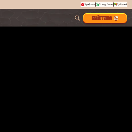
Spelpaus
Spelgränser
Självtest
INSÄTTNING