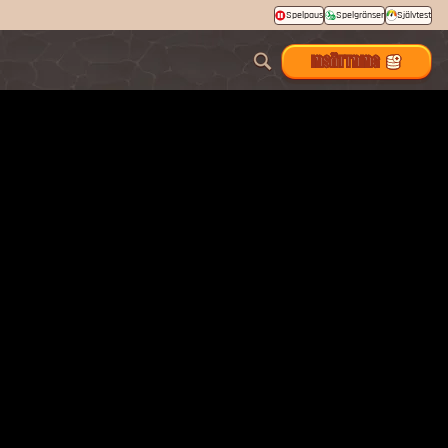
Spelpaus
Spelgränser
Självtest
INSÄTTNING