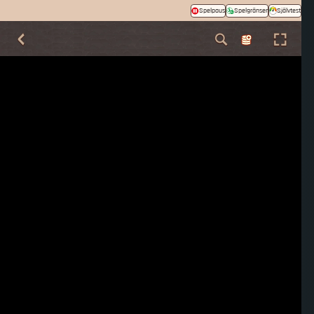
Spelpaus
Spelgränser
Självtest