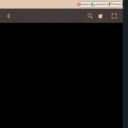
Spelpaus
Spelgränser
Självtest