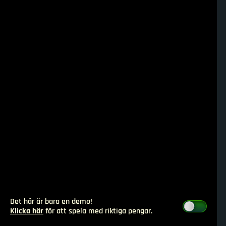
Det här är bara en demo!
Klicka här
för att spela med riktiga pengar.