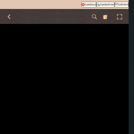
Spelpaus
Spelgränser
Självtest