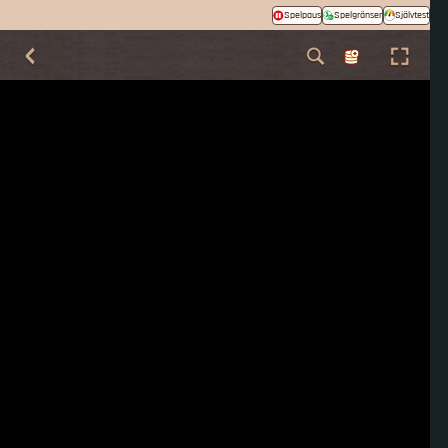
Spelpaus
Spelgränser
Självtest