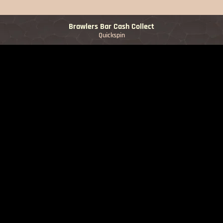
Brawlers Bar Cash Collect
Quickspin