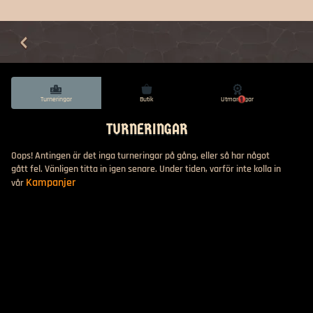
Turneringar
Butik
Utmaningar
1
TURNERINGAR
Oops! Antingen är det inga turneringar på gång, eller så har något
gått fel. Vänligen titta in igen senare. Under tiden, varför inte kolla in
Kampanjer
vår