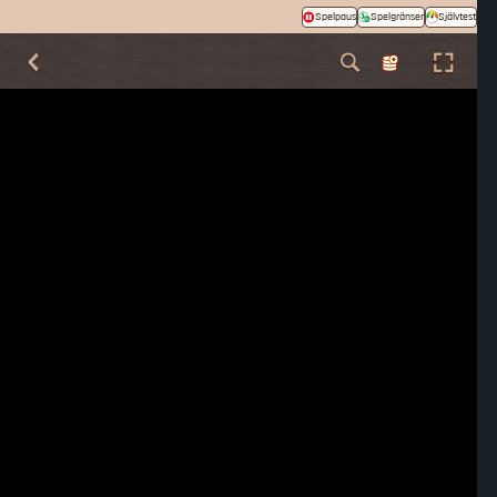
Spelpaus
Spelgränser
Självtest