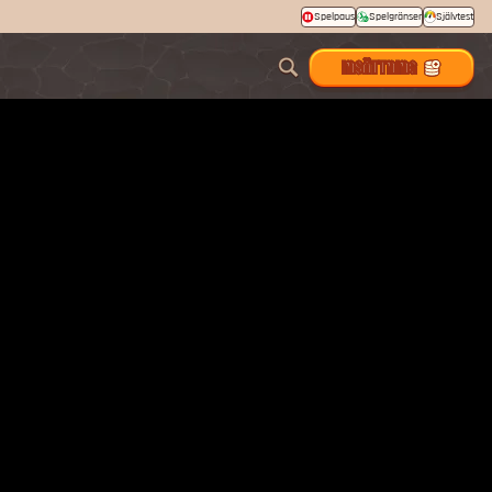
Spelpaus
Spelgränser
Självtest
INSÄTTNING