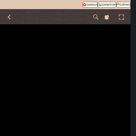
Spelpaus
Spelgränser
Självtest