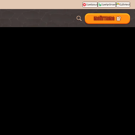
Spelpaus
Spelgränser
Självtest
INSÄTTNING