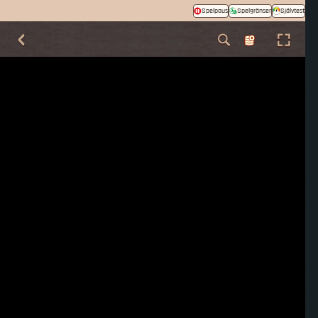
Spelpaus
Spelgränser
Självtest