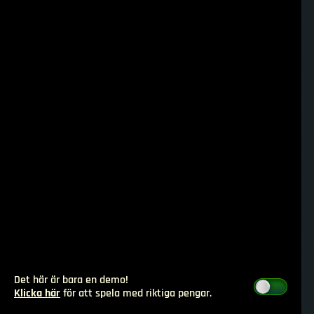
Det här är bara en demo!
Klicka här
för att spela med riktiga pengar.